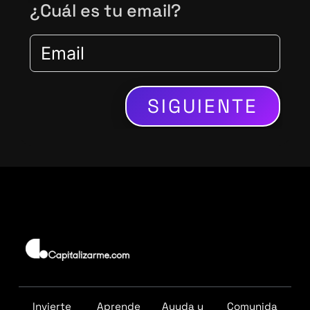
¿Cuál es tu email?
I
L
E
+
5
SIGUIENTE
6
Av. Apoquindo 5583, Piso 4, Las Condes.
Invierte
Aprende
Ayuda y
Comunida