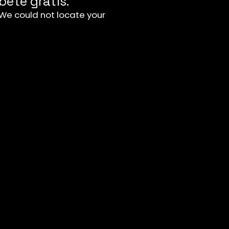
íbete gratis.
We could not locate your