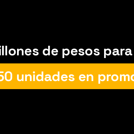
– Header Campañas C
llones de pesos para
50 unidades en prom
Desde el 25 al 30 de abril.