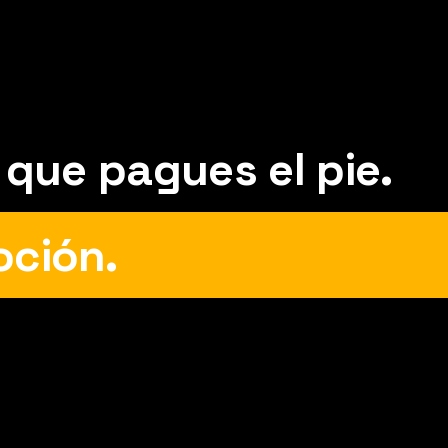
orto
 que pagues el pie.
oción.