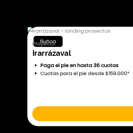
Irarrázaval – landin
Ñuñoa
Proyecto:
Irarrázaval
Paga el pie en hasta 36 cuotas
Cuotas para el pie desde $159.000*