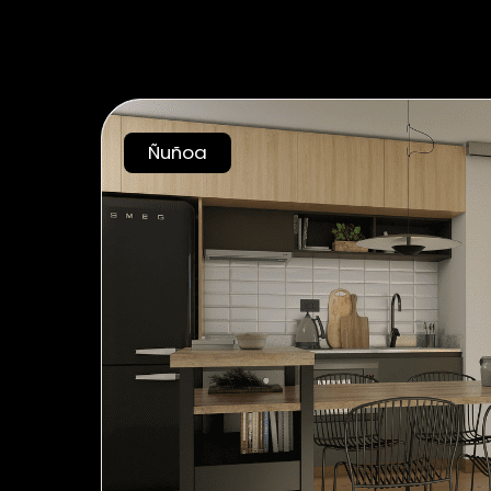
252 Marathon – land
Ñuñoa