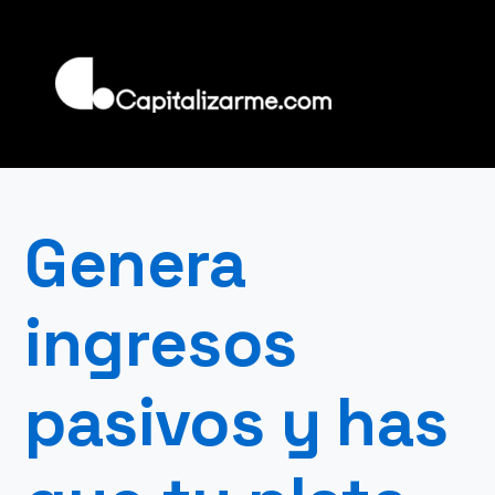
Genera
ingresos
pasivos y has