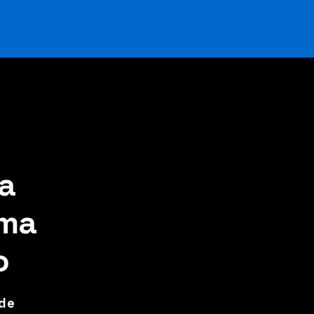
a
oma
o
 de