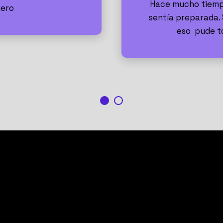
Hace mucho tiempo
nero
sentía preparada. 
eso pude to