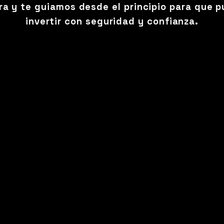
a y te guiamos desde el principio para que 
invertir con seguridad y confianza.
escubre cómo funcio
ístrate con tus datos de contacto y agenda
unión con alguien de nuestro equipo de solo
minutos sin costo