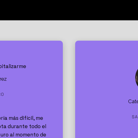
rsonas ya confiaron e 
rez
CO
Cate
SA
ría más difícil, me
a durante todo el
guro al momento de