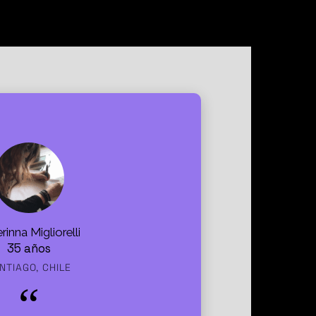
invirtieron
rinna Migliorelli
35 años
NTIAGO, CHILE
Pensé q
acompañ
proceso 