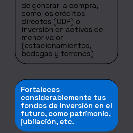
de generar la compra,
como los créditos
directos (CDP) o
inversión en activos de
menor valor
(estacionamientos,
bodegas y terrenos)
Fortaleces
considerablemente tus
fondos de inversión en el
futuro, como patrimonio,
jubilación, etc.