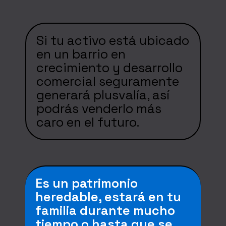
Si tu activo está ubicado
en un barrio en
crecimiento y desarrollo
comercial seguramente
generará plusvalía, así
podrás venderlo más
caro en el futuro.
Es un patrimonio
heredable, estará en tu
familia durante mucho
tiempo o hasta que se