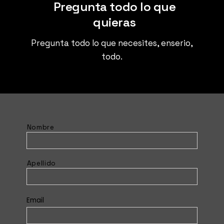
Pregunta todo lo que
quieras
Pregunta todo lo que necesites, enserio,
todo.
N
Nombre
a
m
e
Apellido
*
E
Email
m
a