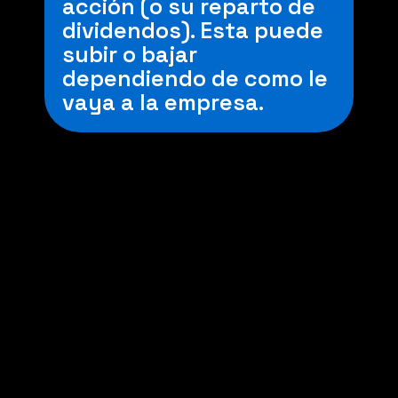
acción (o su reparto de
dividendos). Esta puede
subir o bajar
dependiendo de como le
vaya a la empresa.
APV:
Invertir en tu jubilación.
Le pasas tu dinero a
unos expertos en el tema
y ellos lo invierte en
distintos lugares para
sacar rentabilidad.