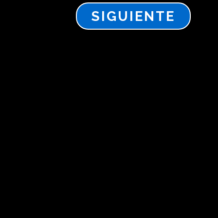
5
SIGUIENTE
6
Invierte en
inmuebles y toma el
control de tu
futuro, hoy.