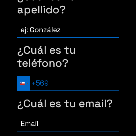
apellido?
¿Cuál es tu
teléfono?
C
H
¿Cuál es tu email?
I
L
E
+