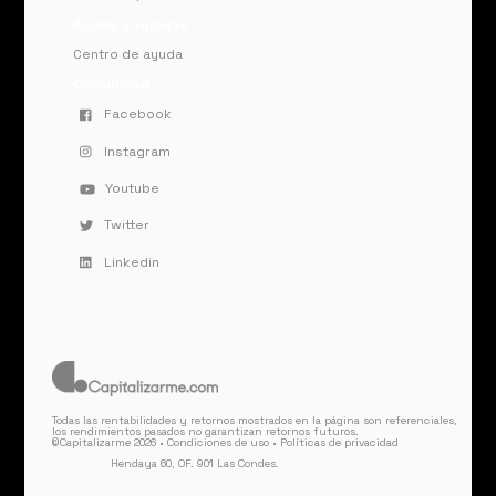
Ayuda y soporte
Centro de ayuda
Comunidad
Facebook
Instagram
Youtube
Twitter
Linkedin
Todas las rentabilidades y retornos mostrados en la página son referenciales,
los rendimientos pasados no garantizan retornos futuros.
©Capitalizarme 2026 •
Condiciones de uso
•
Políticas de privacidad
Hendaya 60, OF. 901 Las Condes.