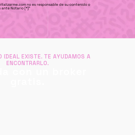
pitalizarme.com no es responsable de su contenido o
 ante Notario [*]"
O IDEAL EXISTE. TE AYUDAMOS A
ENCONTRARLO.
a con un broker
gratis.