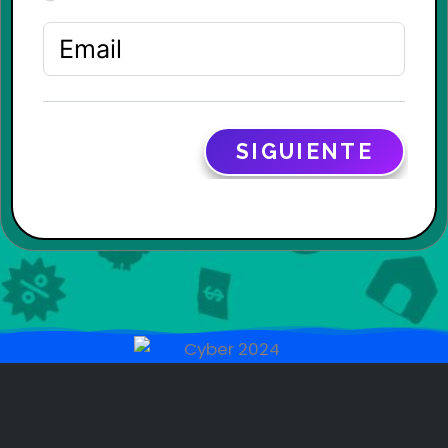
L
E
+
5
6
SIGUIENTE