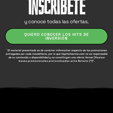
Inscríbete
y conoce todas las ofertas.
QUIERO CONOCER LOS HITS DE
INVERSIÓN
“
El material presentado es de carácter informativo respecto de las promociones
entregadas por cada inmobiliaria, por lo que
Capitalizarme.com
no es responsable
de su contenido o disponibilidad y no constituyen una oferta formal
(Revisar
bases promocionales protocolizadas ante Notario [*]”.