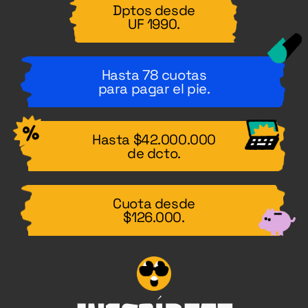
Dptos desde
UF 1990.
Hasta 78 cuotas
para pagar el pie.
Hasta $42.000.000
de dcto.
Cuota desde
$126.000.