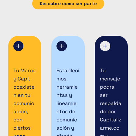
Descubre como ser parte
Tu Marca
Estableci
Tu
y Capi,
mos
mensaje
coexiste
herramie
podrá
n en tu
ntas y
ser
comunic
lineamie
respalda
ación,
ntos de
do por
con
comunic
Capitaliz
ciertos
ación y
arme.co
usos
diseño
m y