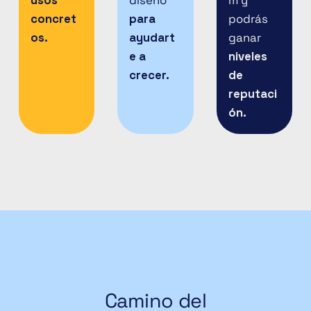
concret
para
podrás
os.
ayudart
ganar
e a
niveles
crecer.
de
reputaci
ón.
Camino del