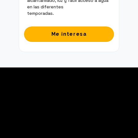
alcantarillado, luz y fácil acceso a agua
en las diferentes
temporadas.
Me interesa
Puedes agendar reunión
llenando este
formulario