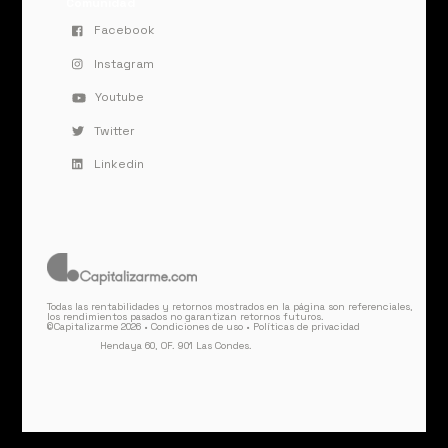
Comunidad
Facebook
Instagram
Youtube
Twitter
Linkedin
Todas las rentabilidades y retornos mostrados en la página son referenciales,
los rendimientos pasados no garantizan retornos futuros.
©Capitalizarme 2026 •
Condiciones de uso
•
Políticas de privacidad
Hendaya 60, OF. 901 Las Condes.