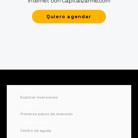
internet con Capitalizarme.com
Quiero agendar
Invierte
Explorar inversiones
Aprende
Primeros pasos de inversión
Ayuda y soporte
Centro de ayuda